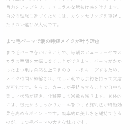
目力をアップさせ、ナチュラルな垢抜け感を叶えます。
カウンセリングが丁寧なまつ毛パーマ活用
自分の理想に近づくためには、カウンセリングを重視し
法
たサロン選びが大切です。
目元に合うまつ毛パーマデザインの見極め
方
まつ毛パーマで朝の時短メイクが叶う理由
柏市で失敗しないまつ毛パーマ選びのコツ
まつ毛パーマをかけることで、毎朝のビューラーやマス
まつ毛パーマの持続期間と選び方ポイント
カラの手間を大幅に省くことができます。パーマがかか
柏駅周辺で人気のまつ毛パーマ最新情報
ったまつ毛は自然な上向きのカールをキープするため、
柏駅周辺で話題のまつ毛パーマ事情
メイク時間が短縮され、忙しい朝でも余裕を持って支度
人気のまつ毛パーマ柏駅エリアの特徴
が可能です。さらに、カールが長持ちすることで日中も
柏駅近くで選ばれるまつ毛パーマ理由
美しい状態が続き、化粧直しの回数も減ります。具体的
柏駅周辺まつ毛パーマ利用者の体験談特集
には、根元からしっかりカールをつける施術法が時短効
果を高めるポイントです。効率的に美しさを維持できる
駅近まつ毛パーマで叶う垢抜け目元の魅力
のが、まつ毛パーマの大きな魅力です。
柏駅周辺でまつ毛パーマを選ぶメリット