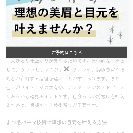
す。比較検討する際は、技術力と安全管理の両方をチェ
ックしましょう。
垢抜けるためのまつ毛パーマ技術選びのコツ
垢抜けを目指すなら、自分の目元やまつ毛の状態に合っ
た技術を選ぶことが大切です。なぜなら、同じ施術でも
ご予約はこちら
一人ひとり仕上がりが異なるためです。具体的なコツと
ご予約はこちら
して、カウンセリングが丁寧なサロンや、経験豊富な技
術者が在籍する店舗を選ぶことが挙げられます。また、
仕上がりイメージの共有や、アフターケアのアドバイス
があるかも確認ポイントです。自分らしい垢抜けを叶え
るために、信頼できる技術選びが重要です。
まつ毛パーマ技術で理想の目元を叶える方法