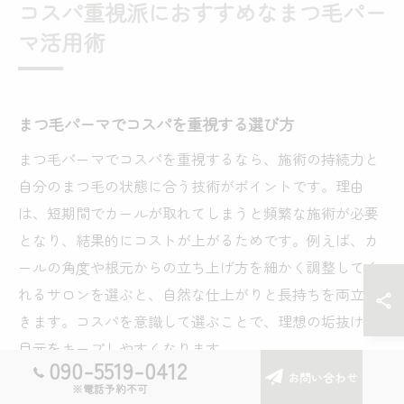
コスパ重視派におすすめなまつ毛パー
マ活用術
まつ毛パーマでコスパを重視する選び方
まつ毛パーマでコスパを重視するなら、施術の持続力と
自分のまつ毛の状態に合う技術がポイントです。理由
は、短期間でカールが取れてしまうと頻繁な施術が必要
となり、結果的にコストが上がるためです。例えば、カ
ールの角度や根元からの立ち上げ方を細かく調整してく
れるサロンを選ぶと、自然な仕上がりと長持ちを両立で
きます。コスパを意識して選ぶことで、理想の垢抜けた
目元をキープしやすくなります。
090-5519-0412
お問い合わせ
※電話予約不可
学割やキャンペーンで賢くまつ毛パーマ活用