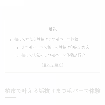
目次
柏市で叶える垢抜けまつ毛パーマ体験
まつ毛パーマで柏市の垢抜け印象を実現
柏市で人気のまつ毛パーマ体験談紹介
自然な美しさを叶える柏のまつ毛パーマ術
まつ毛パーマで朝の時短メイクが叶う理由
柏市で話題のまつ毛パーマ最新トレンド解
説
柏市で叶える垢抜けまつ毛パーマ体験
柏駅近くで選ぶ垢抜けまつ毛パーマの特徴
まつ毛パーマがもたらす目元の印象変化