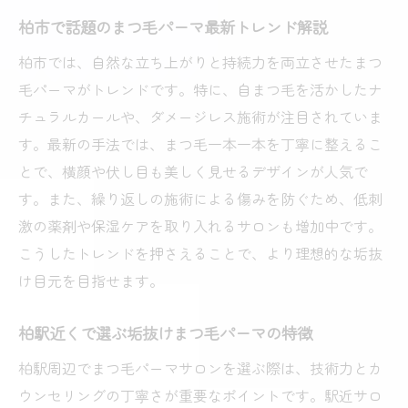
コスパ重視派におすすめなまつ毛パーマ活用術
柏市で話題のまつ毛パーマ最新トレンド解説
まつ毛パーマでコスパを重視する選び方
柏市では、自然な立ち上がりと持続力を両立させたまつ
学割やキャンペーンで賢くまつ毛パーマ活
毛パーマがトレンドです。特に、自まつ毛を活かしたナ
用
チュラルカールや、ダメージレス施術が注目されていま
柏市のまつ毛パーマ料金相場と選び方の工
す。最新の手法では、まつ毛一本一本を丁寧に整えるこ
夫
とで、横顔や伏し目も美しく見せるデザインが人気で
安くて質の良いまつ毛パーマの見極め方
す。また、繰り返しの施術による傷みを防ぐため、低刺
まつ毛パーマでコストも理想も叶える方法
激の薬剤や保湿ケアを取り入れるサロンも増加中です。
コスパ派必見のまつ毛パーマ柏市最新情報
こうしたトレンドを押さえることで、より理想的な垢抜
け目元を目指せます。
美しい目元へ導くまつ毛パーマのポイント総ま
とめ
柏駅近くで選ぶ垢抜けまつ毛パーマの特徴
まつ毛パーマで目元を美しく仕上げる秘訣
柏駅周辺でまつ毛パーマサロンを選ぶ際は、技術力とカ
垢抜けを叶えるまつ毛パーマの最終チェッ
ウンセリングの丁寧さが重要なポイントです。駅近サロ
ク