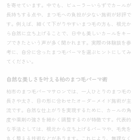
ツ
を寄せています。中でも、ビューラーいらずでカールが
まつ毛パーマ技術で理想の目元を叶える方
長持ちする点や、まつ毛への負担が少ない施術が好評で
法
す。例えば、細くて下がりやすいまつ毛の方も、根元か
今話題のまつ毛パーマ柏市事情を徹底解説
ら自然に立ち上げることで、日中も美しいカールをキー
プできたという声が多く聞かれます。実際の体験談を参
柏市のまつ毛パーマ人気サロン最新情報
考に、自分に合ったまつ毛パーマを選ぶヒントにしてみ
柏駅周辺のまつ毛パーマ事情と選び方
てください。
柏市で注目されるまつ毛パーマ技術比較
まつ毛パーマ柏市エリアのトレンド紹介
自然な美しさを叶える柏のまつ毛パーマ術
柏市でのまつ毛パーマ利用者の口コミ分析
柏市のまつ毛パーマサロンでは、一人ひとりのまつ毛の
柏市のまつ毛パーマ環境とおすすめポイン
長さや太さ、目の形に合わせたオーダーメイド施術が主
ト
流です。自然な仕上がりを実現するために、カールの角
自分に合うまつ毛パーマの選び方ガイド
度や薬剤の強さを細かく調整するのが特徴です。代表的
まつ毛パーマサロン選びで重視すべき点
な手法としては、根元から立ち上げるパーマや、毛先を
まつ毛パーマの種類と自分に合う選び方
丸く整える技術などがあります。これにより、無理なく