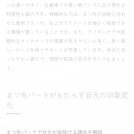
ンは通いやすく、仕事帰りや買い物ついでに立ち寄れる
理想の目元に近づくまつ毛パーマの工夫集
利便性も魅力です。特徴的なのは、まつ毛の状態に合わ
まつ毛パーマ後のケアと持続性アップ方法
せた施術プランや、仕上がりイメージを細かく相談でき
まつ毛パーマで毎日輝く目元を手に入れる
る環境が整っていることです。また、アフターケアや定
コツ
期的なメンテナンスの提案があるサロンも多く、長く美
まつ毛パーマ選びで納得の垢抜け体験を
しいカールを保つサポートが充実しています。自分に合
ったサロン選びで、理想の垢抜け目元を手に入れましょ
う。
まつ毛パーマがもたらす目元の印象変
化
まつ毛パーマで目元が垢抜ける理由を解説