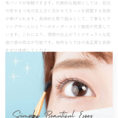
毛パーマが体験できます。代表的な施術としては、目元
の形やまつ毛の生え方に合わせてカールを調整する技術
が挙げられます。具体的な取り組みとして、丁寧なヒア
リングや一人ひとりへのオーダーメイド施術が充実して
います。これにより、理想の仕上がりとナチュラルな垢
抜け感の両立が可能です。柏市ならではの高品質な技術
をぜひ体感してください。
まつ毛パーマの安全性と仕上がりを比較
まつ毛パーマを選ぶ際は、安全性と仕上がりのバランス
が重要です。理由として、まつ毛や目元はデリケートな
部分のため、薬剤や施術工程への配慮が求められます。
具体的には、低刺激の薬剤や丁寧なカウンセリングを徹
底するサロンが増加中。施術後の仕上がりも、自然なカ
ールと持続力を兼ね備えているサロンが評価されていま