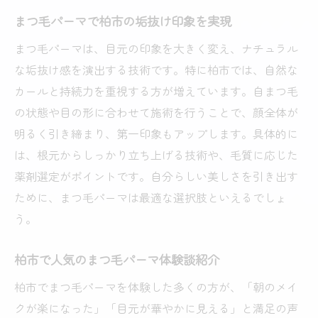
まつ毛パーマで目元が垢抜ける理由を解説
まつ毛パーマで柏市の垢抜け印象を実現
まつ毛パーマ施術前後の印象の違いとは
まつ毛パーマは、目元の印象を大きく変え、ナチュラル
垢抜けた印象に変わるまつ毛パーマの効果
な垢抜け感を演出する技術です。特に柏市では、自然な
まつ毛パーマで目元美人になる仕組み
カールと持続力を重視する方が増えています。自まつ毛
まつ毛パーマとアイメイクの相乗効果の魅
の状態や目の形に合わせて施術を行うことで、顔全体が
力
明るく引き締まり、第一印象もアップします。具体的に
は、根元からしっかり立ち上げる技術や、毛質に応じた
柏市のまつ毛パーマで自信のある目元へ
薬剤選定がポイントです。自分らしい美しさを引き出す
垢抜けたいなら注目のまつ毛パーマ技術
ために、まつ毛パーマは最適な選択肢といえるでしょ
最新まつ毛パーマ技術で垢抜けを実現
う。
まつ毛パーマの施術方法と技術の進化解説
柏市で体験できる注目まつ毛パーマ技術
柏市で人気のまつ毛パーマ体験談紹介
まつ毛パーマの安全性と仕上がりを比較
柏市でまつ毛パーマを体験した多くの方が、「朝のメイ
垢抜けるためのまつ毛パーマ技術選びのコ
クが楽になった」「目元が華やかに見える」と満足の声