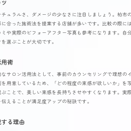
コツ
自分に合ったまつ毛パーマ柏の選び方解説
ナチュラルさ、ダメージの少なさに注目しましょう。柏市
理想の束間まつ毛を叶えるサロン選びの基準
形に合った施術法を提案する店舗が多いです。比較の際に
まつ毛パーマ柏で口コミを活かした選択術
コミや実際のビフォーアフター写真も参考になります。自
施術方法や仕上がりで選ぶまつ毛パーマ柏
フを選ぶことが大切です。
まつ毛パーマ柏で失敗しない予約のコツ
迷った時のまつ毛パーマ柏相談ポイント
活用術
的なサロン活用法として、事前のカウンセリングで理想の
剤を用意しているため、「どの程度の束感が欲しいか」を
選ぶことで、美しい束感を長持ちさせやすくなります。実
を伝えることが満足度アップの秘訣です。
視する理由