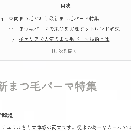
目次
束間まつ毛が叶う最新まつ毛パーマ特集
まつ毛パーマで束間を実現するトレンド解説
柏エリアで人気のまつ毛パーマ技術とは
自然な束間を出すまつ毛パーマの魅力
束感重視のまつ毛パーマで理想の目元へ
口コミで話題のまつ毛パーマ柏情報まとめ
まつ毛パーマ柏の選び方と注意点を紹介
新まつ毛パーマ特集
理想の束感を目指すなら柏市のまつ毛パーマ
柏で叶える理想の束間まつ毛パーマ体験
まつ毛パーマ選びのポイントと比較のコツ
ド解説
束感を際立たせるまつ毛パーマサロン活用術
ナチュラルさと立体感の両立です。従来の均一なカールで