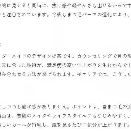
まつ毛パーマ柏駅近で通いやすさを重視する理由
象的に見せると同時に、抜け感や軽やかさも出せるからで
学割や口コミで選ぶまつ毛パーマ柏最新事情
でも注目されています。今後もまつ毛パーマの進化により
柏でまつ毛パーマを長持ちさせる秘訣とは
柏で話題のまつ毛パーマ技術を徹底解説
最新まつ毛パーマ技術で束間を叶える方法
は
柏発のまつ毛パーマトレンドを深掘り解説
ーダーメイドのデザイン提案です。カウンセリングで目の
自然な束間とカールを両立する施術の工夫
目元に合った施術が、満足度の高い仕上がりを生むからで
まつ毛パーマ柏の技術スタッフのこだわり
組み合わせる方法が挙げられます。柏エリアでは、こうし
持続性が高いまつ毛パーマのポイント紹介
柏まつ毛パーマ体験談で分かる選び方のコツ
ナチュラルな束間を作るまつ毛パーマの魅力
にしつつも違和感がありません。ポイントは、自まつ毛の
まつ毛パーマで叶える自然な束感の作り方
理由は、普段のメイクやライフスタイルにもなじみやすく
柏で評判のまつ毛パーマが人気の理由
美しいカールが持続し、鏡を見るたびに気分が上がります