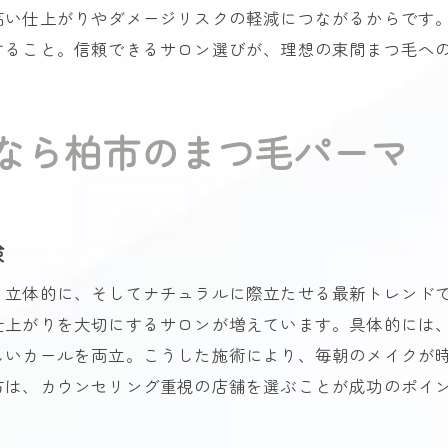
ダメージレスを叶えるまつ毛パーマ柏の工夫
高い仕上がりやダメージリスクの軽減につながるからです
すること。信頼できるサロン選びが、理想の束間まつ毛へ
束間まつ毛パーマの長持ちするケア方法
まつ毛パーマ柏で評判のダメージケア施術
持続性重視のまつ毛パーマサロン選びの注意
なら柏市のまつ毛パーマ
まつ毛パーマとマツエク移行期間の違い解説
学割も活用できる柏のまつ毛パーマ最新事情
学割対応まつ毛パーマ柏でお得に体験
験
まつ毛パーマ柏で学生に人気の理由を探る
り立体的に、そしてナチュラルに際立たせる最新トレンド
柏駅近で学割が使えるまつ毛パーマサロン
仕上がりを大切にするサロンが増えています。具体的には
人気急上昇中の学割まつ毛パーマ柏まとめ
しいカールを両立。こうした施術により、毎朝のメイクが
まつ毛パーマ柏学割の活用ポイントと注意点
方は、カウンセリング重視の店舗を選ぶことが成功のポイ
学生が選ぶ束感まつ毛パーマ柏のおすすめ
自分に合うまつ毛パーマの選び方ガイド