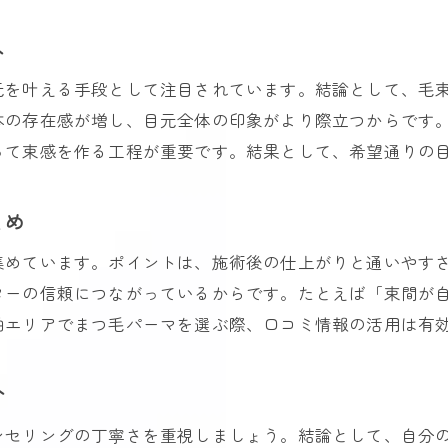
束感とナチュラルさを両立するパーマ術
まつげパーマの欠点と対策方法を解説
へ
まつ毛パーマ柏で健康な仕上がりを目指す
元を叶える手段として注目されています。結論として、毛
まつ毛パーマ後のケアで束間を長持ちさせる
本の存在感が増し、目元全体の印象がより際立つからです
まつ毛パーマとパリジェンヌの違いを知る
って束感を作る工程が重要です。結果として、希望通りの
まつ毛パーマとパリジェンヌの特徴比較
束間に向くまつ毛パーマとパリジェンヌの選び方
とめ
柏で人気のまつ毛パーマとパリジェンヌの傾向
集めています。ポイントは、施術後の仕上がりと通いやす
ご予約はこちら
ご予約はこちら
パリジェンヌとまつ毛パーマの持続性の違い
ターの信頼につながっているからです。たとえば「束間が
まつ毛パーマ柏で選ぶべき施術ポイント
柏エリアでまつ毛パーマを選ぶ際、口コミ情報の活用は有
自分に合う束感のまつ毛パーマを探すコツ
介
持続性とダメージレスな束間まつ毛を手に入れるコツ
まつ毛パーマで束間を持続させる秘訣
ンセリングの丁寧さを重視しましょう。結論として、自分