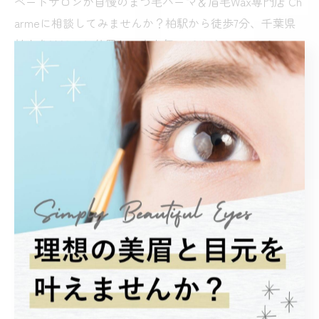
ベートサロンが自慢のまつ毛パーマ＆眉毛Wax専門店 Ch
armeに相談してみませんか？柏駅から徒歩7分、千葉県
柏市あけぼのに位置し、大人気のパリジェンヌからナチ
ュラルなまつ毛パーマまで幅広く対応しております。メ
ンズも大歓迎で、似合わせ眉も人気メニューです。完全
個室でお子様同伴も可能なプライベートサロンでお待ち
しております。
< 前のページ
一覧に戻る
次のページ >
関連タグ